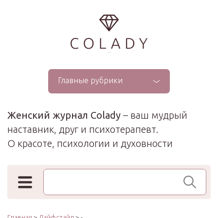
...
Главные рубрики
Женский журнал Colady
– ваш мудрый
наставник, друг и психотерапевт.
О красоте, психологии и духовности
Поиск по сайту
Главная
>
Лайфстайл
> -