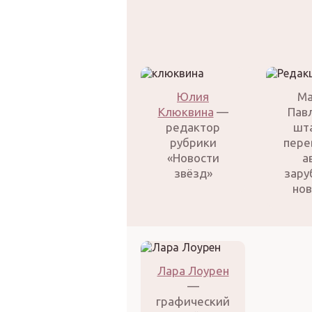
Юлия
Ма
Клюквина
—
Пав
редактор
шт
рубрики
пере
«Новости
а
звёзд»
зару
нов
Лара Лоурен
—
графический