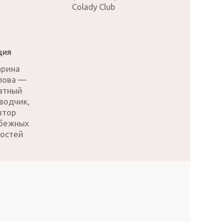
Colady Club
рина
лова —
атный
водчик,
втор
бежных
остей