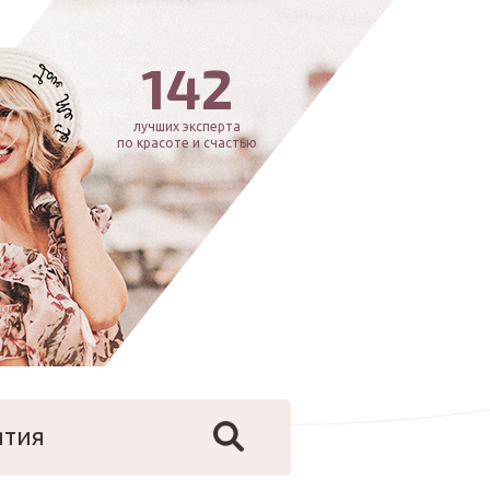
142
лучших эксперта
по красоте и счастью
ятия
йфстайл