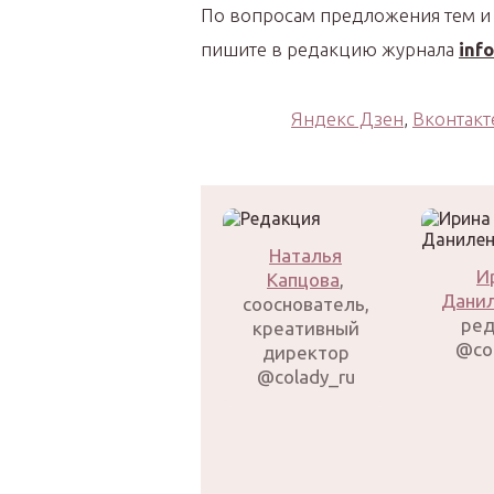
По вопросам предложения тем и
пишите в редакцию журнала
inf
Яндекс Дзен
,
Вконтакт
Наталья
И
Капцова
,
Дани
сооснователь,
ред
креативный
@co
директор
@colady_ru