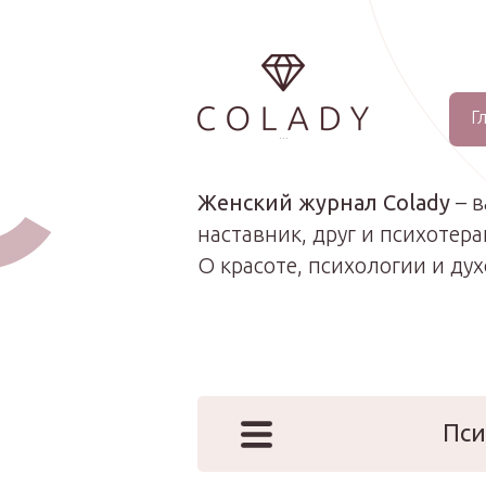
Г
...
Женский журнал Colady
– 
наставник, друг и психотера
О красоте, психологии и ду
Пси
Наши эк