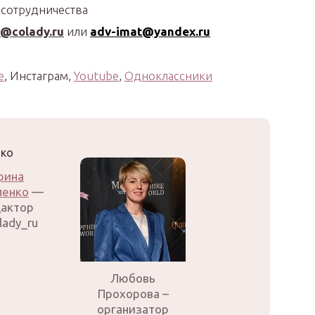
 сотрудничества
o@colady.ru
или
adv-imat@yandex.ru
е
, Инстаграм,
Youtube
,
Одноклассники
рина
ленко
—
актор
lady_ru
Любовь
Прохорова –
организатор