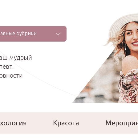
лавные рубрики
ваш мудрый
певт.
ховности
хология
Красота
Меропри
сперты
Расскажи о себе!
Ла