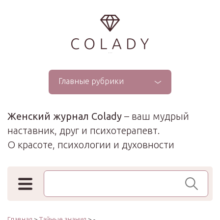
...
Главные рубрики
Женский журнал Colady
– ваш мудрый
наставник, друг и психотерапевт.
О красоте, психологии и духовности
Поиск по сайту
Главная
>
Тайные знания
> -