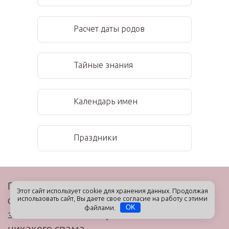
Расчет даты родов
Тайные знания
Календарь имен
Праздники
Получайте первыми самые полезные
Этот сайт использует cookie для хранения данных. Продолжая
советы наших экспертов, читайте
использовать сайт, Вы даете свое согласие на работу с этими
файлами.
OK
эксклюзивные материалы и анонсы и
никакого спама