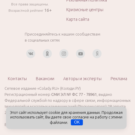
Все права защищены.
Кризисные центры
16+
Возрастной рейтинг
Карта сайта
Присоединяйтесь к нашим сообществам
в социальных сетях
Контакты
Вакансии
Авторы и эксперты
Реклама
Сетевое издание «Colady.RU» (Колэди.РУ)
Регистрационный номер
СМИ ЭЛ № ФС 77 - 78961
, выдано
Федеральной службой по надзору в сфере связи, информационных
технологий и массовых коммуникаций (Роскомнадзор) 28 августа
2020 года. Возрастная категория сайта: 16+
Этот сайт использует cookie для хранения данных. Продолжая
использовать сайт, Вы даете свое согласие на работу с этими
файлами.
OK
Время работы редакции: пн — пт, 10:00 — 19:00