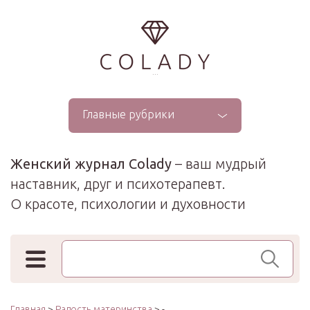
...
Главные рубрики
Женский журнал Colady
– ваш мудрый
наставник, друг и психотерапевт.
О красоте, психологии и духовности
Поиск по сайту
Главная
>
Радость материнства
> -