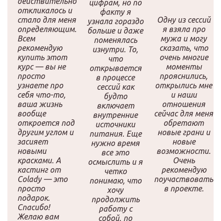
действительно
цифрам, но по
откликалось и
факту я
стало для меня
Одну из сессий
узнала гораздо
определяющим.
я взяла про
больше и даже
Всем
мужа и могу
поменялась
рекомендую
сказать, что
изнутри. То,
купить этот
очень многие
что
курс — вы не
моменты
открывается
просто
прояснились,
в процессе
узнаете про
открылись мне
сессий как
себя что-то,
и наши
будто
ваша жизнь
отношения
включает
вообще
сейчас для меня
внутренние
откроется под
обретают
источники
другим углом и
новые грани и
питания. Еще
засияет
новые
нужно время
новыми
возможности.
все это
красками. А
Очень
осмыслить и я
кастинг от
рекомендую
четко
Colady — это
поучаствовать
понимаю, что
просто
в проекте.
хочу
подарок.
продолжить
Спасибо!
работу с
Желаю вам
собой, по