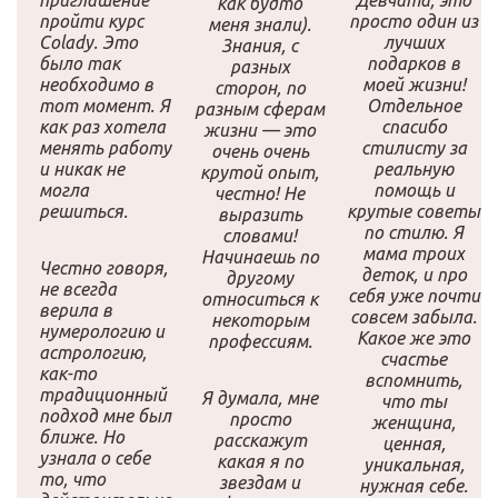
приглашение
Девчата, это
как будто
пройти курс
просто один из
меня знали).
Colady. Это
лучших
Знания, с
было так
подарков в
разных
необходимо в
моей жизни!
сторон, по
тот момент. Я
Отдельное
разным сферам
как раз хотела
спасибо
жизни — это
менять работу
стилисту за
очень очень
и никак не
реальную
крутой опыт,
могла
помощь и
честно! Не
решиться.
крутые советы
выразить
по стилю. Я
словами!
мама троих
Начинаешь по
Честно говоря,
деток, и про
другому
не всегда
себя уже почти
относиться к
верила в
совсем забыла.
некоторым
нумерологию и
Какое же это
профессиям.
астрологию,
счастье
как-то
вспомнить,
традиционный
Я думала, мне
что ты
подход мне был
просто
женщина,
ближе. Но
расскажут
ценная,
узнала о себе
какая я по
уникальная,
то, что
звездам и
нужная себе.