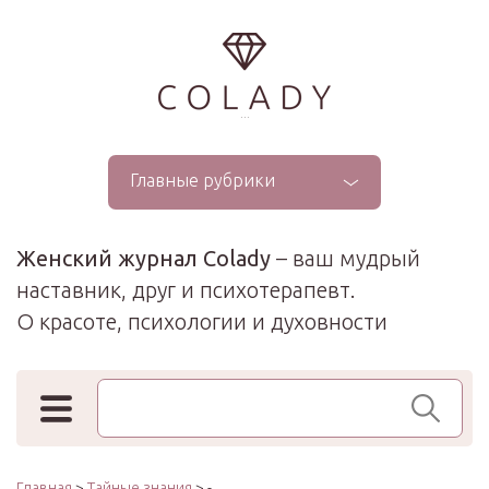
...
Главные рубрики
Женский журнал Colady
– ваш мудрый
наставник, друг и психотерапевт.
О красоте, психологии и духовности
Поиск по сайту
Главная
>
Тайные знания
> -