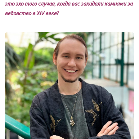
это эхо того случая, когда вас закидали камнями за
ведовство в XIV веке?