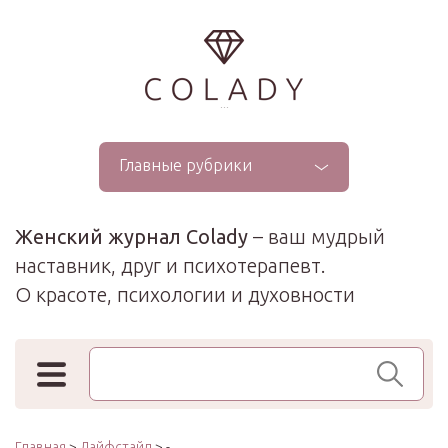
...
Главные рубрики
Женский журнал Colady
– ваш мудрый
наставник, друг и психотерапевт.
О красоте, психологии и духовности
Поиск по сайту
Главная
>
Лайфстайл
> -