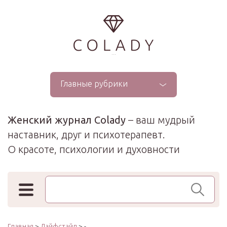
...
Главные рубрики
Женский журнал Colady
– ваш мудрый
наставник, друг и психотерапевт.
О красоте, психологии и духовности
Поиск по сайту
Главная
>
Лайфстайл
> -