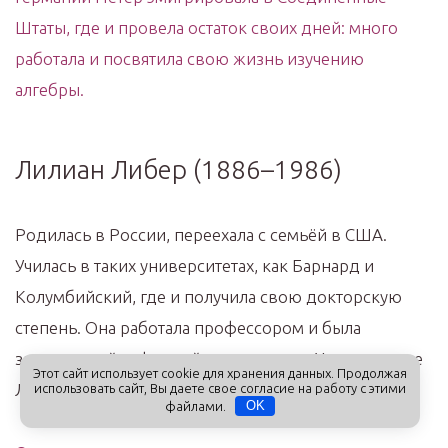
Штаты, где и провела остаток своих дней: много
работала и посвятила свою жизнь изучению
алгебры.
Лилиан Либер (1886–1986)
Родилась в России, переехала с семьёй в США.
Училась в таких университетах, как Барнард и
Колумбийский, где и получила свою докторскую
степень. Она работала профессором и была
заведующей кафедрой математики в Университете
Этот сайт использует cookie для хранения данных. Продолжая
Лонг-Айленда.
использовать сайт, Вы даете свое согласие на работу с этими
файлами.
OK