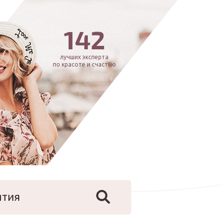
142
лучших эксперта
по красоте и счастью
ятия
йфстайл