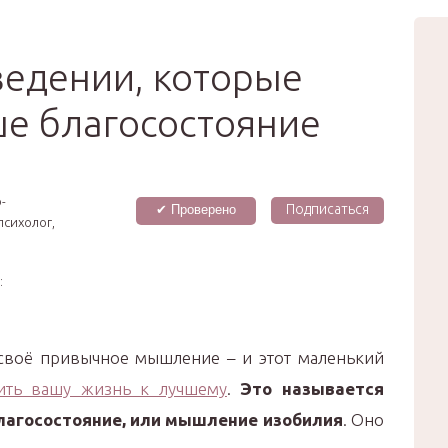
вью
Мода
Звёзды
Зд
Сертификат
ведении, которые
е благосостояние
­
Подписаться
✔ Проверено
психолог,
:
 своё привычное мышление – и этот маленький
ить вашу жизнь к лучшему
.
Это называется
лагосостояние, или мышление изобилия
. Оно