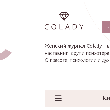
Г
...
Женский журнал Colady
– 
наставник, друг и психотера
О красоте, психологии и ду
Пси
Наши эк