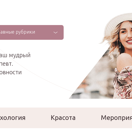
лавные рубрики
ваш мудрый
певт.
ховности
хология
Красота
Меропри
сперты
Расскажи о себе!
Ла