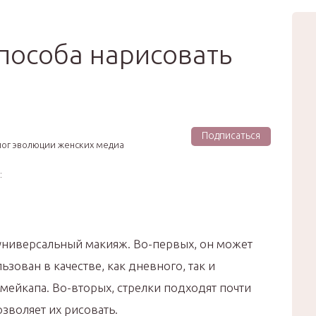
вью
Мода
Звёзды
Зд
Сертификат
пособа нарисовать
Подписаться
лог эволюции женских медиа
:
 универсальный макияж. Во-первых, он может
ьзован в качестве, как дневного, так и
мейкапа. Во-вторых, стрелки подходят почти
зволяет их рисовать.