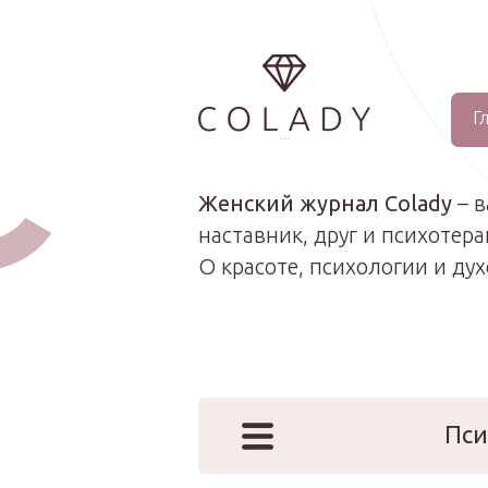
Г
...
Женский журнал Colady
– 
наставник, друг и психотера
О красоте, психологии и ду
Пси
Наши эк