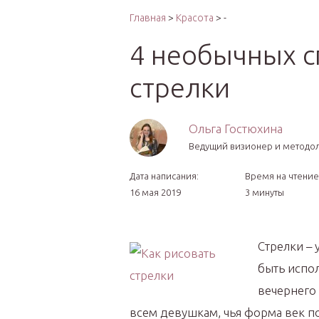
Интер
Главная
>
Красота
> -
4 необычных с
стрелки
Ольга Гостюхина
Ведущий визионер и методо
Дата написания:
Время на чтение
16 мая 2019
3 минуты
Стрелки –
быть испол
вечернего 
всем девушкам, чья форма век по