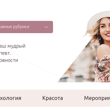
лавные рубрики
ваш мудрый
певт.
ховности
хология
Красота
Меропри
сперты
Расскажи о себе!
Ла