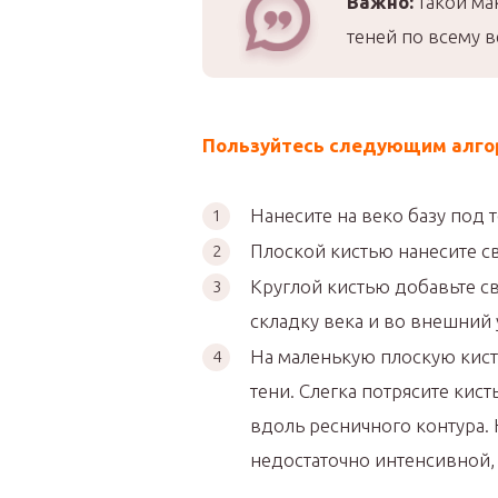
Важно:
такой ма
теней по всему в
Пользуйтесь следующим алго
Нанесите на веко базу под т
Плоской кистью нанесите с
Круглой кистью добавьте с
складку века и во внешний у
На маленькую плоскую кист
тени. Слегка потрясите кис
вдоль ресничного контура. 
недостаточно интенсивной,