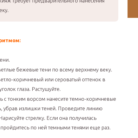
кияж требует предварительного нанесения
еку.
ритмом:
ени.
ветлые бежевые тени по всему верхнему веку.
ветло-коричневый или сероватый оттенок в
голок глаза. Растушуйте.
ь с тонким ворсом нанесите темно-коричневые
ть, убрав излишки теней. Проведите линию
Нарисуйте стрелку. Если она получилась
 пройдитесь по ней темными тенями еще раз.