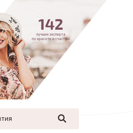
142
лучших эксперта
по красоте и счастью
ятия
йфстайл