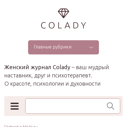
...
Главные рубрики
Женский журнал Colady
– ваш мудрый
наставник, друг и психотерапевт.
О красоте, психологии и духовности
Поиск по сайту
Главная
>
Мода
> -