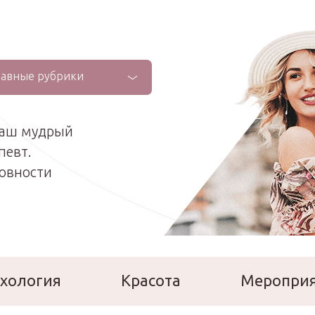
лавные рубрики
ваш мудрый
певт.
ховности
хология
Красота
Меропри
сперты
Расскажи о себе!
Ла