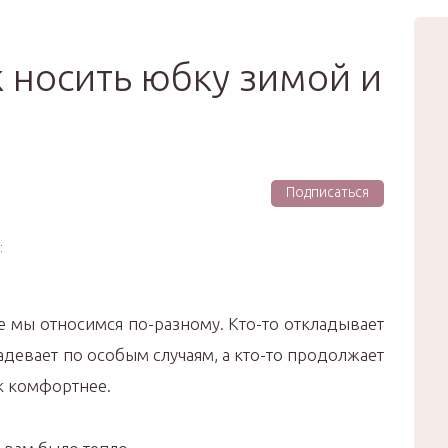
вью
Мода
Звёзды
Зд
Сертификат
к носить юбку зимой и
Подписаться
:
е мы относимся по-разному. Кто-то откладывает
надевает по особым случаям, а кто-то продолжает
ак комфортнее.