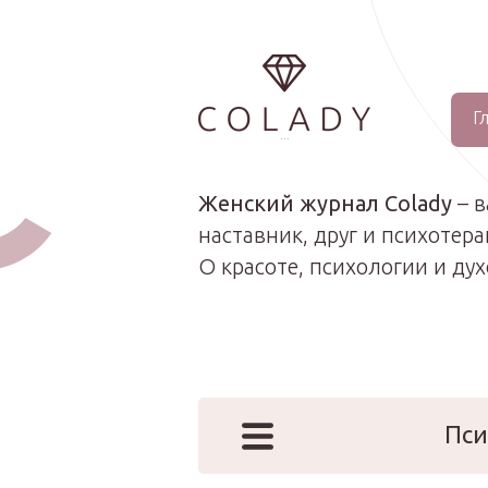
Г
...
Женский журнал Colady
– 
наставник, друг и психотера
О красоте, психологии и ду
Пси
Наши эк