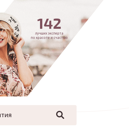
142
лучших эксперта
по красоте и счастью
ятия
йфстайл