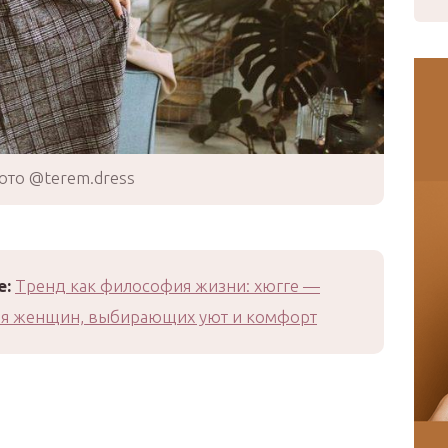
ото @terem.dress
е:
Тренд как философия жизни: хюгге —
ля женщин, выбирающих уют и комфорт