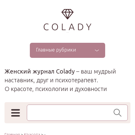
...
Главные рубрики
Женский журнал Colady
– ваш мудрый
наставник, друг и психотерапевт.
О красоте, психологии и духовности
Поиск по сайту
Главная
>
Красота
> -