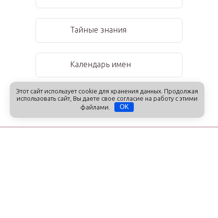
Тайные знания
Календарь имен
Этот сайт использует cookie для хранения данных. Продолжая
Праздники
использовать сайт, Вы даете свое согласие на работу с этими
файлами.
OK
Получайте первыми самые полезные
советы наших экспертов, читайте
эксклюзивные материалы и анонсы и
никакого спама