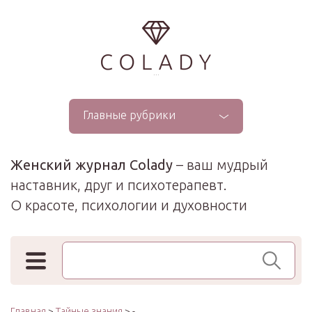
...
Главные рубрики
Женский журнал Colady
– ваш мудрый
наставник, друг и психотерапевт.
О красоте, психологии и духовности
Поиск по сайту
Главная
>
Тайные знания
> -