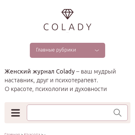
...
Главные рубрики
Женский журнал Colady
– ваш мудрый
наставник, друг и психотерапевт.
О красоте, психологии и духовности
Поиск по сайту
Главная
>
Красота
> -