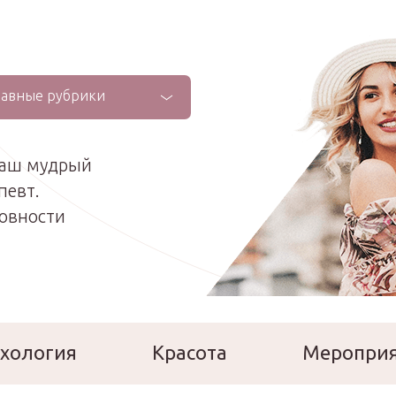
лавные рубрики
ваш мудрый
певт.
ховности
хология
Красота
Меропри
сперты
Расскажи о себе!
Ла