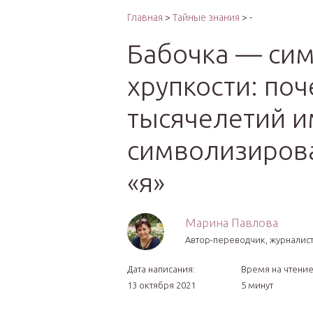
Интер
Главная
>
Тайные знания
> -
Бабочка — си
хрупкости: по
тысячелетий и
символизиров
«я»
Марина Павлова
Автор-переводчик, журналист
Дата написания:
Время на чтение
13 октября 2021
5 минут