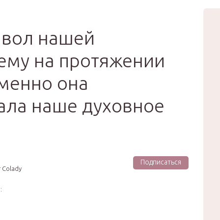
вью
Мода
Звёзды
Зд
Сертификат
мвол нашей
чему на протяжении
менно она
ала наше духовное
Подписаться
 Colady
: