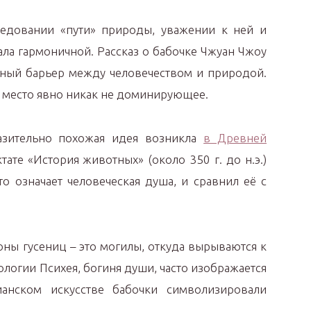
ледовании «пути» природы, уважении к ней и
ала гармоничной. Рассказ о бабочке Чжуан Чжоу
енный барьер между человечеством и природой.
 место явно никак не доминирующее.
зительно похожая идея возникла
в Древней
ктате «История животных» (около 350 г. до н.э.)
то означает человеческая душа, и сравнил её с
оны гусениц – это могилы, откуда вырываются к
логии Психея, богиня души, часто изображается
ианском искусстве бабочки символизировали