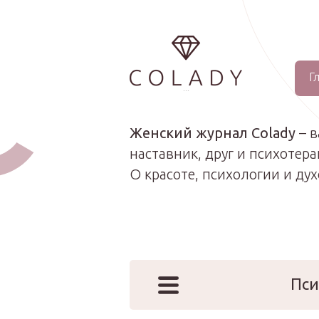
Г
...
Женский журнал Colady
– 
наставник, друг и психотера
О красоте, психологии и ду
Пси
Наши эк