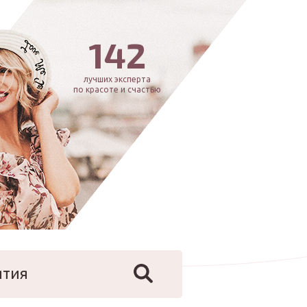
142
лучших эксперта
по красоте и счастью
ятия
йфстайл