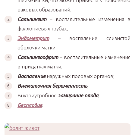
шейке матки, что может привести к появлению
раковых образований;
Сальпингит
– воспалительные изменения в
фаллопиевых трубах;
Эндометрит
– воспаление слизистой
оболочки матки;
Сальпингоофрит
– воспалительные изменения
в придатках матки;
Воспаление
наружных половых органов;
Внематочная беременность
;
Внутриутробное
замирание плода
;
Бесплодие
.