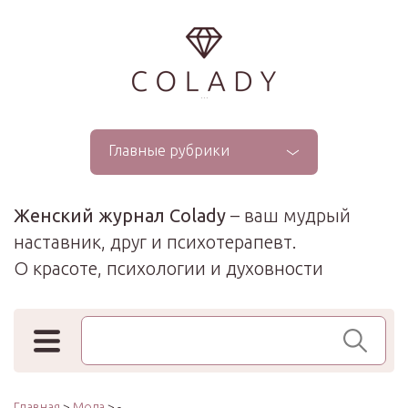
...
Главные рубрики
Женский журнал Colady
– ваш мудрый
наставник, друг и психотерапевт.
О красоте, психологии и духовности
Поиск по сайту
Главная
>
Мода
> -