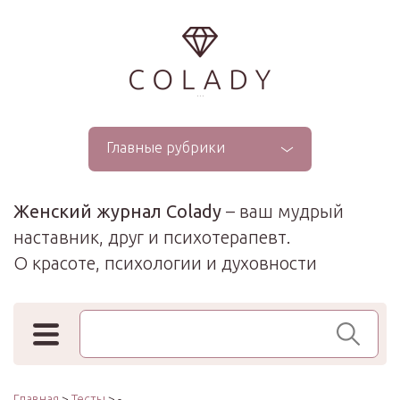
...
Главные рубрики
Женский журнал Colady
– ваш мудрый
наставник, друг и психотерапевт.
О красоте, психологии и духовности
Поиск по сайту
Главная
>
Тесты
> -