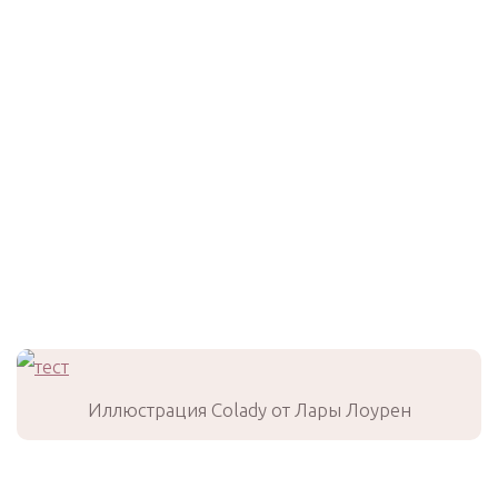
Иллюстрация Colady от Лары Лоурен