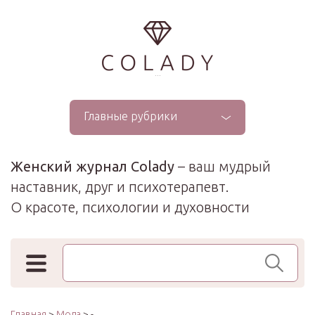
...
Главные рубрики
Женский журнал Colady
– ваш мудрый
наставник, друг и психотерапевт.
О красоте, психологии и духовности
Поиск по сайту
Главная
>
Мода
> -