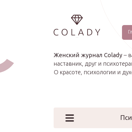
Г
...
Женский журнал Colady
– 
наставник, друг и психотера
О красоте, психологии и ду
Пси
Наши эк