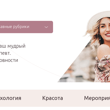
лавные рубрики
ваш мудрый
певт.
ховности
хология
Красота
Меропри
сперты
Расскажи о себе!
Ла