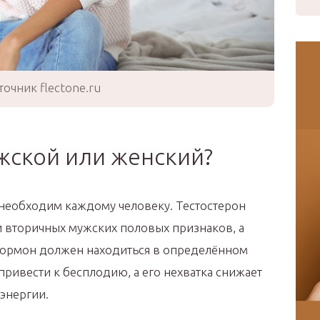
точник flectone.ru
жской или женский?
необходим каждому человеку. Тестостерон
и вторичных мужских половых признаков, а
 гормон должен находиться в определённом
ривести к бесплодию, а его нехватка снижает
энергии.