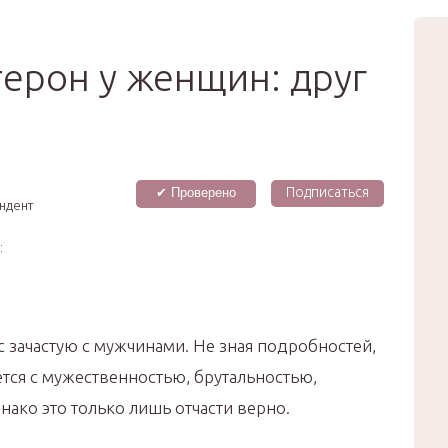
вью
Мода
Звёзды
Зд
Сертификат
терон у женщин: друг
Подписаться
✔ Проверено
ндент
:
ас зачастую с мужчинами. Не зная подробностей,
ется с мужественностью, брутальностью,
нако это только лишь отчасти верно.