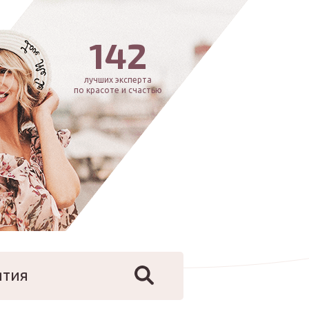
142
лучших эксперта
по красоте и счастью
ятия
йфстайл