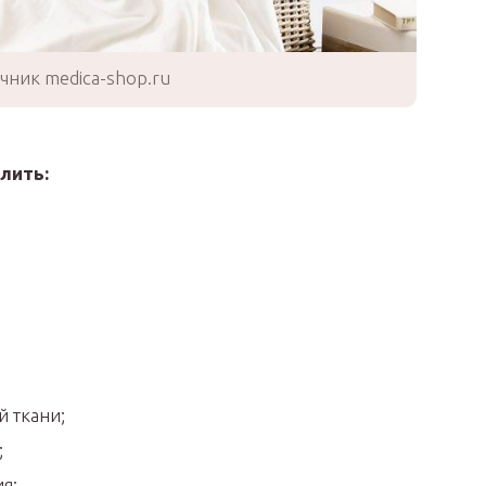
чник medica-shop.ru
лить:
 ткани;
;
я;