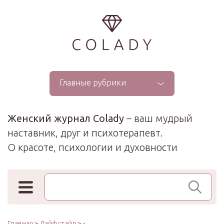
...
Главные рубрики
Женский журнал Colady
– ваш мудрый
наставник, друг и психотерапевт.
О красоте, психологии и духовности
Поиск по сайту
Главная
>
Лайфстайл
> -