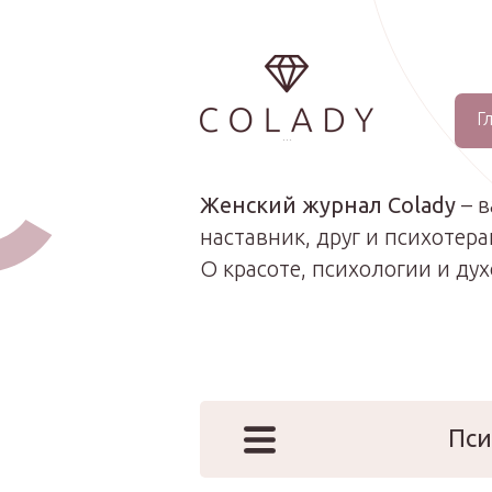
Г
...
Женский журнал Colady
– 
наставник, друг и психотера
О красоте, психологии и ду
Пси
Наши эк