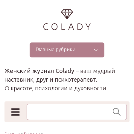
...
Главные рубрики
Женский журнал Colady
– ваш мудрый
наставник, друг и психотерапевт.
О красоте, психологии и духовности
Поиск по сайту
Главная
>
Красота
> -