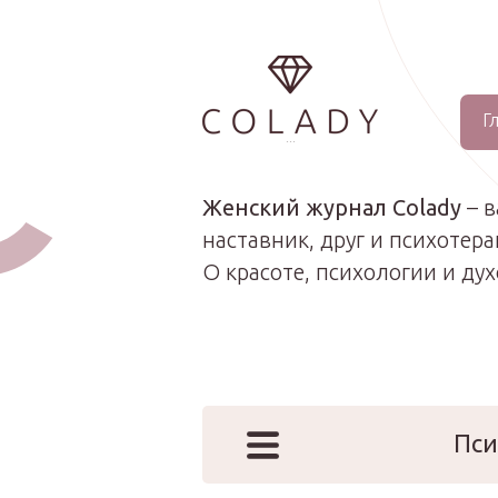
Г
...
Женский журнал Colady
– 
наставник, друг и психотера
О красоте, психологии и ду
Пси
Наши эк