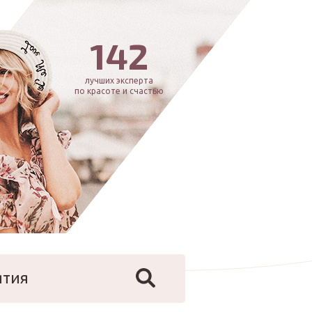
142
лучших эксперта
по красоте и счастью
ятия
йфстайл