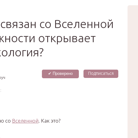
вью
Мода
Звёзды
Зд
Сертификат
 связан со Вселенной
жности открывает
хология?
Подписаться
✔ Проверено
оуч
:
но со
Вселенной
. Как это?