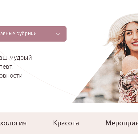
лавные рубрики
ваш мудрый
певт.
ховности
хология
Красота
Меропри
сперты
Расскажи о себе!
Ла