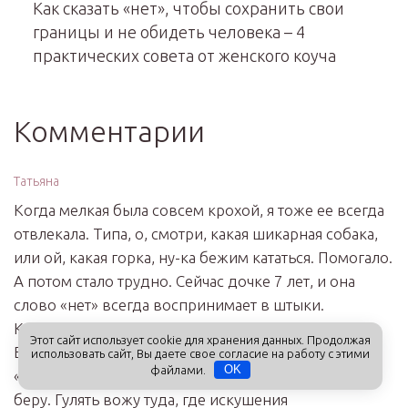
Как сказать «нет», чтобы сохранить свои
границы и не обидеть человека – 4
практических совета от женского коуча
Комментарии
Татьяна
Когда мелкая была совсем крохой, я тоже ее всегда
отвлекала. Типа, о, смотри, какая шикарная собака,
или ой, какая горка, ну-ка бежим кататься. Помогало.
А потом стало трудно. Сейчас дочке 7 лет, и она
слово «нет» всегда воспринимает в штыки.
Компромисс иногда помогает, но редко.
Этот сайт использует cookie для хранения данных. Продолжая
Единственный вариант – избегать всех
использовать сайт, Вы даете свое согласие на работу с этими
файлами.
OK
«искушений». В магазин лишний раз ее с собой не
беру. Гулять вожу туда, где искушения