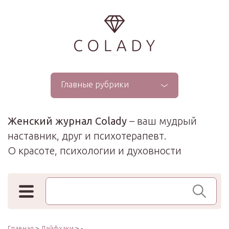
...
Главные рубрики
Женский журнал Colady
– ваш мудрый
наставник, друг и психотерапевт.
О красоте, психологии и духовности
Поиск по сайту
Главная
>
Лайфхаки
> -