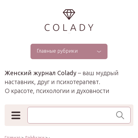
...
Главные рубрики
Женский журнал Colady
– ваш мудрый
наставник, друг и психотерапевт.
О красоте, психологии и духовности
Поиск по сайту
Главная
>
Лайфхаки
> -