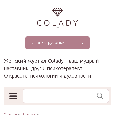
...
Главные рубрики
Женский журнал Colady
– ваш мудрый
наставник, друг и психотерапевт.
О красоте, психологии и духовности
Поиск по сайту
Главная
>
Life news
> -