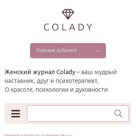
...
Главные рубрики
Женский журнал Colady
– ваш мудрый
наставник, друг и психотерапевт.
О красоте, психологии и духовности
Поиск по сайту
Главная
>
Радость материнства
> -