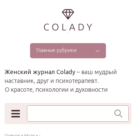
...
Главные рубрики
Женский журнал Colady
– ваш мудрый
наставник, друг и психотерапевт.
О красоте, психологии и духовности
Поиск по сайту
Главная
>
Мода
> -