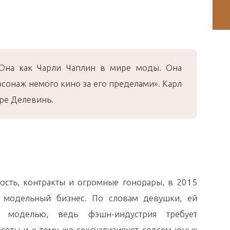
 Она как Чарли Чаплин в мире моды. Она
рсонаж немого кино за его пределами». Карл
ре Делевинь.
сть, контракты и огромные гонорары, в 2015
ь модельный бизнес. По словам девушки, ей
 моделью, ведь фэшн-индустрия требует
асоты и к тому же сексуализирует совсем юных