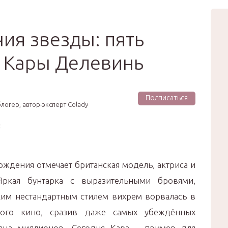
вью
Мода
Звёзды
Зд
Сертификат
ия звезды: пять
 Кары Делевинь
Подписаться
логер, автор-эксперт Colady
:
рождения отмечает британская модель, актриса и
ркая бунтарка с выразительными бровями,
им нестандартным стилем вихрем ворвалась в
ого кино, сразив даже самых убеждённых
дца миллионов. Сегодня Кара – пример для