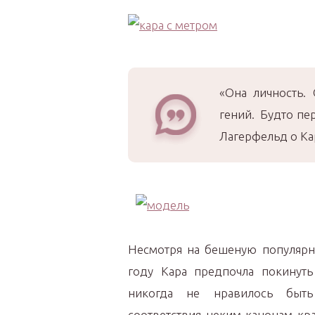
«Она личность.
гений. Будто пе
Лагерфельд о Ка
Несмотря на бешеную популярно
году Кара предпочла покинут
никогда не нравилось быть
соответствия неким канонам кр