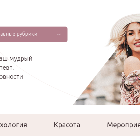
лавные рубрики
ваш мудрый
певт.
ховности
хология
Красота
Меропри
сперты
Расскажи о себе!
Ла