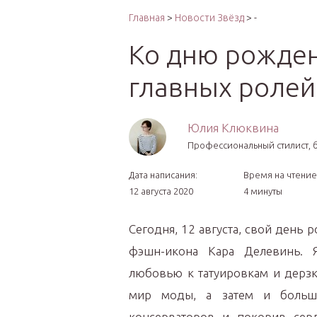
Интер
Главная
>
Новости Звёзд
> -
Ко дню рожден
главных ролей
Юлия Клюквина
Профессиональный стилист, б
Дата написания:
Время на чтение
12 августа 2020
4 минуты
Сегодня, 12 августа, свой день 
фэшн-икона Кара Делевинь. Я
любовью к татуировкам и дерзк
мир моды, а затем и больш
консерваторов и покорив сер