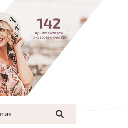
142
лучших эксперта
по красоте и счастью
ятия
йфстайл