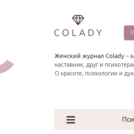
Г
...
Женский журнал Colady
– 
наставник, друг и психотера
О красоте, психологии и ду
Пси
Наши эк