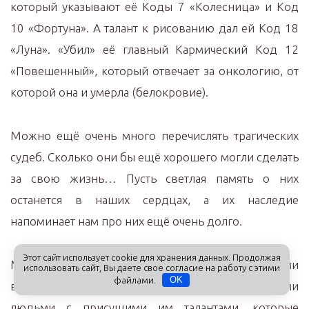
который указывают её Коды 7 «Колесница» и Код
10 «Фортуна». А талант к рисованию дал ей Код 18
«Луна». «Убил» её главный Кармический Код 12
«Повешенный», который отвечает за онкологию, от
которой она и умерла (белокровие).
Можно ещё очень много перечислять трагических
судеб. Сколько они бы ещё хорошего могли сделать
за свою жизнь… Пусть светлая память о них
останется в наших сердцах, а их наследие
напоминает нам про них ещё очень долго.
Этот сайт использует cookie для хранения данных. Продолжая
Может, не все наши дети станут знаменитыми
использовать сайт, Вы даете свое согласие на работу с этими
файлами.
OK
вундеркиндами. Пусть хотя бы станут настоящими
людьми с присущими им талантами, которые