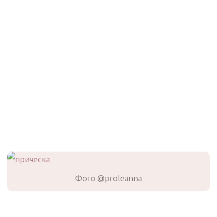
Фото @proleanna