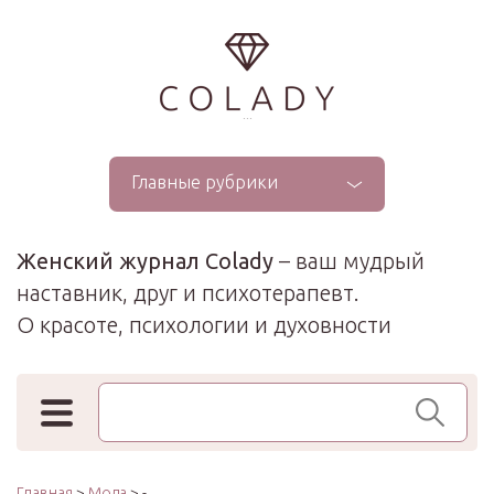
...
Главные рубрики
Женский журнал Colady
– ваш мудрый
наставник, друг и психотерапевт.
О красоте, психологии и духовности
Поиск по сайту
Главная
>
Мода
> -