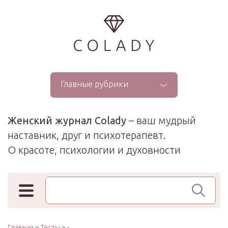
...
Главные рубрики
Женский журнал Colady
– ваш мудрый
наставник, друг и психотерапевт.
О красоте, психологии и духовности
Поиск по сайту
Главная
>
Тесты
> -