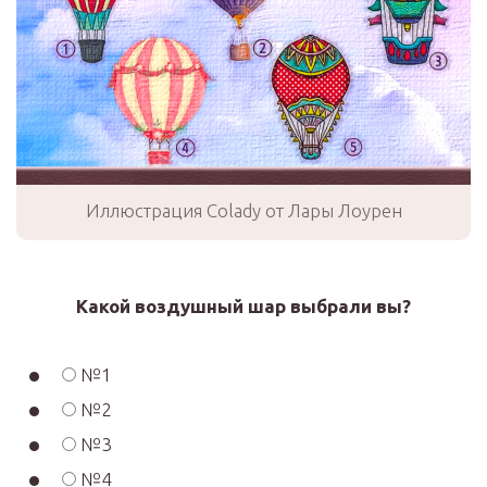
Иллюстрация Colady от Лары Лоурен
Какой воздушный шар выбрали вы?
№1
№2
№3
№4