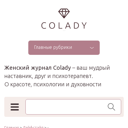
...
Главные рубрики
Женский журнал Colady
– ваш мудрый
наставник, друг и психотерапевт.
О красоте, психологии и духовности
Поиск по сайту
Главная
>
Лайфстайл
> -