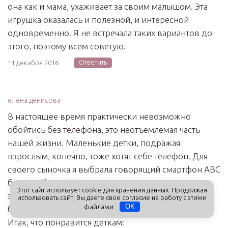
она как и мама, ухаживает за своим малышом. Эта
игрушка оказалась и полезной, и интересной
одновременно. Я не встречала таких вариантов до
этого, поэтому всем советую.
Ответить
11 декабря 2016
елена денисова
В настоящее время практически невозможно
обойтись без телефона, это неотъемлемая часть
нашей жизни. Маленькие детки, подражая
взрослым, конечно, тоже хотят себе телефон. Для
своего сыночка я выбрала говорящий смартфон АВС
бренда Chicco. У нас уже есть несколько игрушек
Этот сайт использует cookie для хранения данных. Продолжая
этого производителя, они все отличного качества,
использовать сайт, Вы даете свое согласие на работу с этими
файлами.
OK
безопасны и интересны для малышей.
Итак, что понравится деткам: