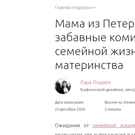
Интер
Главная
>
Карьера
> -
Мама из Петер
забавные коми
семейной жизн
материнства
Лара Лоурен
Графический дизайнер, автор
Дата написания:
Время на чтение
23 декабря 2020
2 минуты
Ожидания от
семейной жизн
реальности, что и показывает в