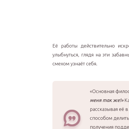
Её работы действительно иск
улыбнуться, глядя на эти забав
смехом узнаёт себя.
«Основная филос
меня так же!»
Ка
рассказывая её в
способом делить
получения поддер