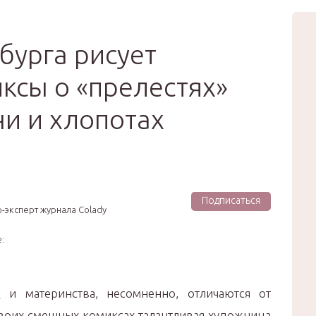
вью
Мода
Звёзды
Зд
Сертификат
бурга рисует
ксы о «прелестях»
и и хлопотах
Подписаться
-эксперт журнала Colady
:
и
и материнства, несомненно, отличаются от
 своих смешных комиксах талантливая художница