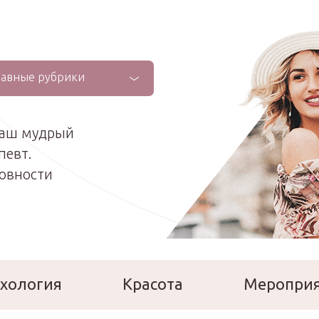
лавные рубрики
ваш мудрый
певт.
ховности
хология
Красота
Меропри
сперты
Расскажи о себе!
Ла