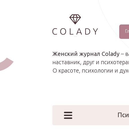
Г
...
Женский журнал Colady
– 
наставник, друг и психотера
О красоте, психологии и ду
Пси
Наши эк