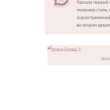
Прошла первый п
поменяла стиль,
(одностраничный 
во втором декрет
Фото