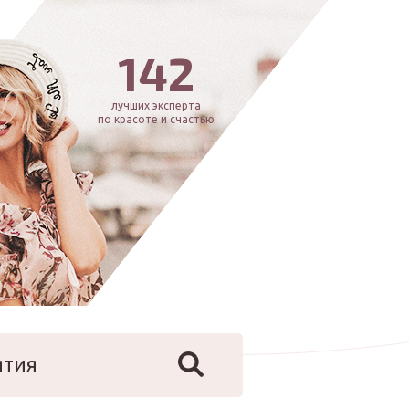
142
лучших эксперта
по красоте и счастью
ятия
йфстайл