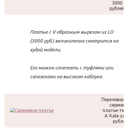
3000
рублей
Платье с V-образным вырезом из LO
(3000 руб.) великолепно смотрится на
худой модели.
Его можно сочетать с туфлями или
сапожками на высоком каблуке.
Переливаю
сиренев
платье-тю
A`Kate за 
рублей