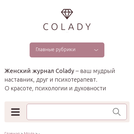
...
Главные рубрики
Женский журнал Colady
– ваш мудрый
наставник, друг и психотерапевт.
О красоте, психологии и духовности
Поиск по сайту
Главная
>
Мода
> -