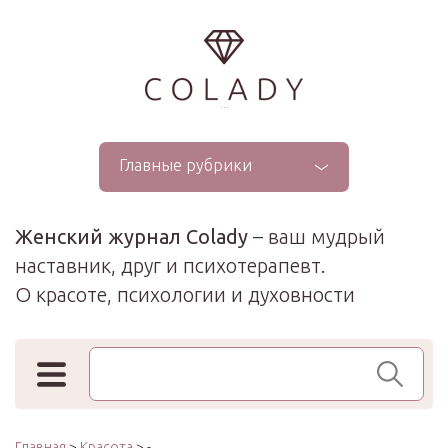
...
Главные рубрики
Женский журнал Colady
– ваш мудрый
наставник, друг и психотерапевт.
О красоте, психологии и духовности
Поиск по сайту
Главная
>
Красота
> -