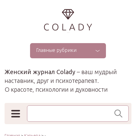
...
Главные рубрики
Женский журнал Colady
– ваш мудрый
наставник, друг и психотерапевт.
О красоте, психологии и духовности
Поиск по сайту
Главная
>
Карьера
> -