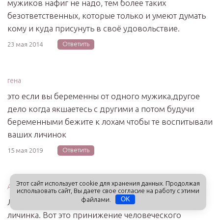
мужиков нафиг не надо, тем более таких
безответственных, которые только и умеют думать
кому и куда присунуть в своё удовольствие.
Ответить
23 мая 2014
гена
это если вы беременны от одного мужика,другое
дело когда якшаетесь с другими а потом будучи
беременными бежите к лохам чтобы те воспитывали
ваших личинок
Ответить
15 мая 2019
Этот сайт использует cookie для хранения данных. Продолжая
Анастасия
использовать сайт, Вы даете свое согласие на работу с этими
файлами.
OK
Личинок… Что ж, поздравляю, тогда вы — тоже
личинка. Вот это принижение человеческого