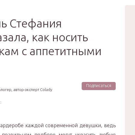
вью
Мода
Звёзды
Зд
Сертификат
ль Стефания
зала, как носить
кам с аппетитными
Подписаться
логер, автор-эксперт Colady
:
гардеробе каждой современной девушки, ведь
 правильном подборе могут украсить любую