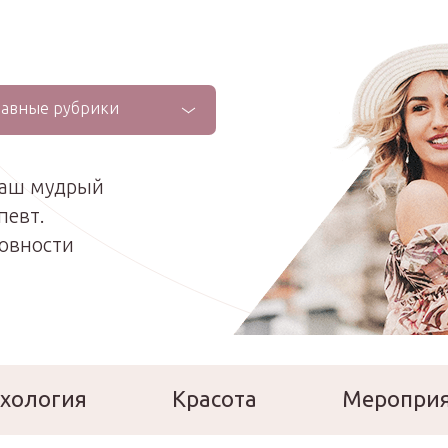
лавные рубрики
ваш мудрый
певт.
ховности
хология
Красота
Меропри
сперты
Расскажи о себе!
Ла