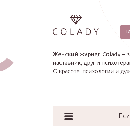
Г
...
Женский журнал Colady
– 
наставник, друг и психотера
О красоте, психологии и ду
Пси
Наши эк