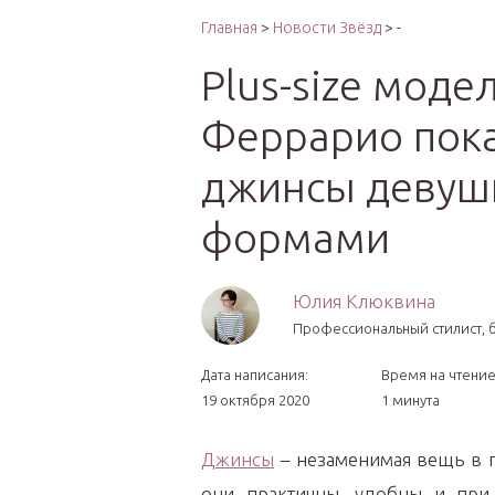
Интер
Главная
>
Новости Звёзд
> -
Plus-size моде
Феррарио пока
джинсы девуш
формами
Юлия Клюквина
Профессиональный стилист, б
Дата написания:
Время на чтение
19 октября 2020
1 минута
Джинсы
– незаменимая вещь в 
они практичны, удобны и при