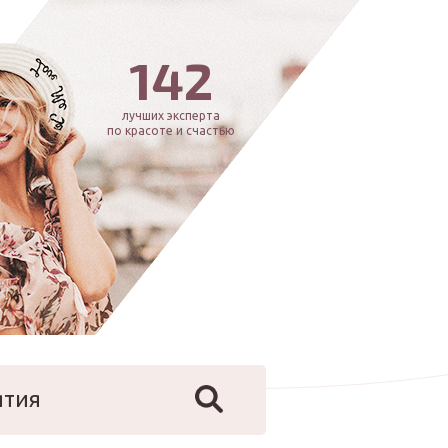
142
лучших эксперта
по красоте и счастью
ятия
йфстайл