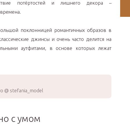
тствие потёртостей и лишнего декора –
 времена.
 большой поклонницей романтичных образов в
классические джинсы и очень часто делится на
ильными аутфитами, в основе которых лежат
о @ stefania_model
но с умом