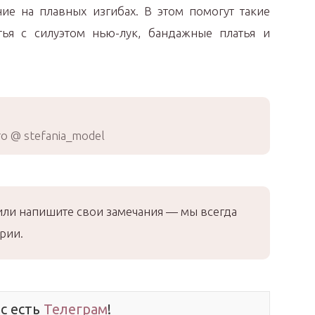
ние на плавных изгибах. В этом помогут такие
тья с силуэтом нью-лук, бандажные платья и
о @ stefania_model
или напишите свои замечания — мы всегда
рии.
ас есть
Телеграм
!