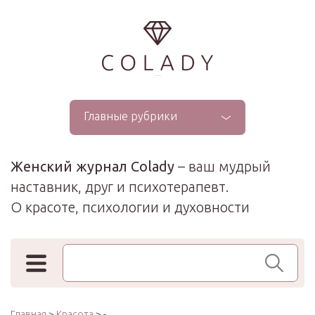
...
Главные рубрики
Женский журнал Colady
– ваш мудрый
наставник, друг и психотерапевт.
О красоте, психологии и духовности
Поиск по сайту
Главная
>
Красота
> -