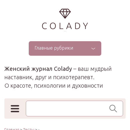
...
Главные рубрики
Женский журнал Colady
– ваш мудрый
наставник, друг и психотерапевт.
О красоте, психологии и духовности
Поиск по сайту
Главная
>
Тесты
> -