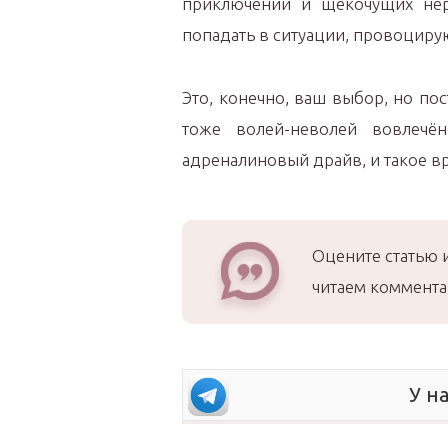
приключений и щекочущих нер
попадать в ситуации, провоциру
Это, конечно, ваш выбор, но пос
тоже волей-неволей вовлечё
адреналиновый драйв, и такое в
Оцените статью 
читаем коммента
У н