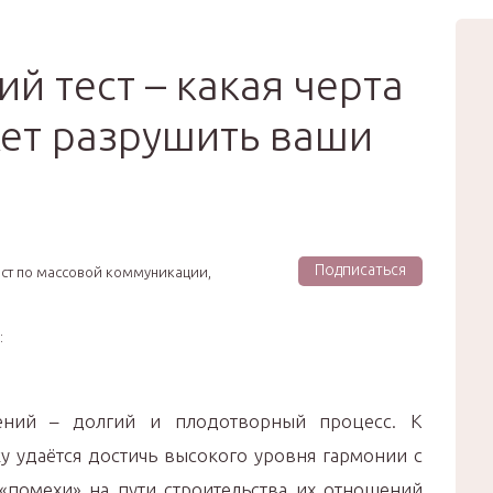
вью
Мода
Звёзды
Зд
Сертификат
й тест – какая черта
ет разрушить ваши
Подписаться
ист по массовой коммуникации,
:
ений – долгий и плодотворный процесс. К
у удаётся достичь высокого уровня гармонии с
«помехи» на пути строительства их отношений