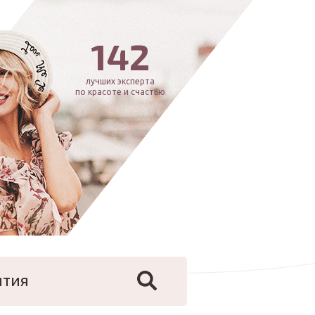
142
лучших эксперта
по красоте и счастью
ятия
йфстайл