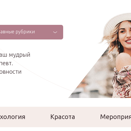
лавные рубрики
ваш мудрый
певт.
ховности
хология
Красота
Меропри
сперты
Расскажи о себе!
Ла