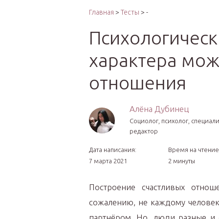
Интер
Главная
>
Тесты
> -
Психологически
характера мож
отношения
Алёна Дубинец
Социолог, психолог, специал
редактор
Дата написания:
Время на чтение
7 марта 2021
2 минуты
Построение счастливых отнош
сожалению, не каждому человек
партнёром. Но, люди разные и 