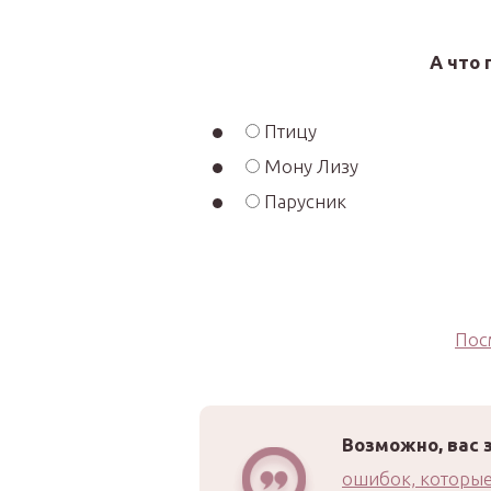
А что
Птицу
Мону Лизу
Парусник
Пос
Возможно, вас 
ошибок, которые