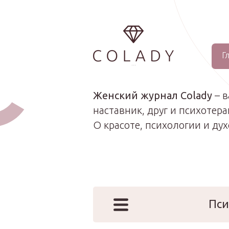
Г
...
Женский журнал Colady
– 
наставник, друг и психотера
О красоте, психологии и ду
Пси
Наши эк