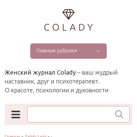
...
Главные рубрики
Женский журнал Colady
– ваш мудрый
наставник, друг и психотерапевт.
О красоте, психологии и духовности
Поиск по сайту
Главная
>
Лайфстайл
> -