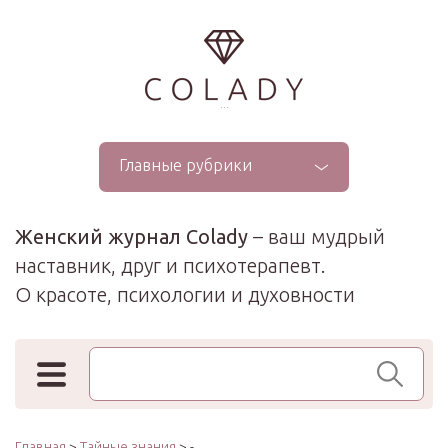
...
Главные рубрики
Женский журнал Colady
– ваш мудрый
наставник, друг и психотерапевт.
О красоте, психологии и духовности
Поиск по сайту
Главная
>
Тайные знания
> -