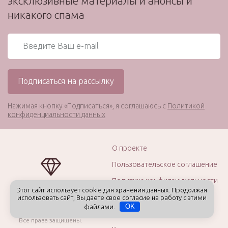
эксклюзивные материалы и анонсы и
никакого спама
Нажимая кнопку «Подписаться», я соглашаюсь с
Политикой
конфиденциальности данных
О проекте
Пользовательское соглашение
Политика конфиденциальности
Этот сайт использует cookie для хранения данных. Продолжая
Отказ от ответственности
использовать сайт, Вы даете свое согласие на работу с этими
© 2012–2026
файлами.
OK
ИП Капцов А.Б.
Рекламная политика
Все права защищены.